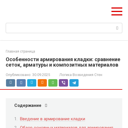
Перейти
hitstih.ru
к
Поэтапная логика возведения зданий
контенту
Поиск:
Главная страница
Особенности армирования кладки: сравнение
сеток, арматуры и композитных материалов
Опубликовано:
30.09.2025
Логика Возведения Стен
Содержание
Введение в армирование кладки
Обзор основных материалов для армирования