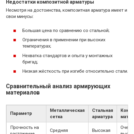
Недостатки композитной арматуры
Несмотря на достоинства, композитная арматура имеет и
свои минусы:
Большая цена по сравнению со стальной;
Ограничения в применении при высоких
температурах;
Нехватка стандартов и опыта у монтажных
бригад;
Низкая жёсткость при изгибе относительно стали.
Сравнительный анализ армирующих
материалов
Металлическая
Стальная
Комп
Параметр
сетка
арматура
мате
Прочность на
Очень
Средняя
Высокая
растяжение
высок