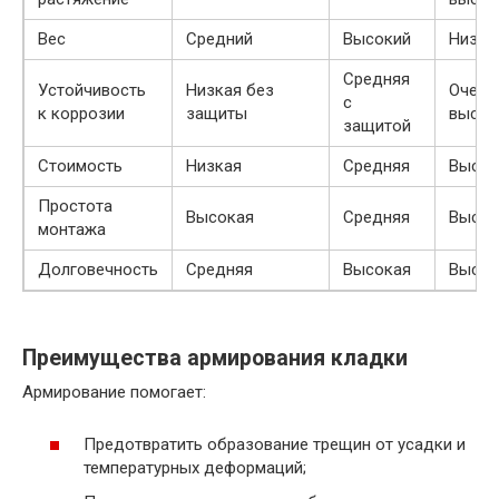
Вес
Средний
Высокий
Низки
Средняя
Устойчивость
Низкая без
Очень
с
к коррозии
защиты
высок
защитой
Стоимость
Низкая
Средняя
Высок
Простота
Высокая
Средняя
Высок
монтажа
Долговечность
Средняя
Высокая
Высок
Преимущества армирования кладки
Армирование помогает:
Предотвратить образование трещин от усадки и
температурных деформаций;