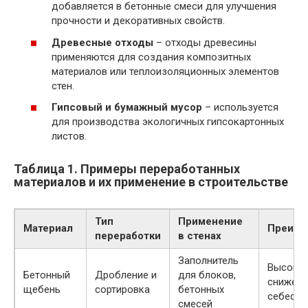
добавляется в бетонные смеси для улучшения
прочности и декоративных свойств.
Древесные отходы
– отходы древесины
применяются для создания композитных
материалов или теплоизоляционных элементов
стен.
Гипсовый и бумажный мусор
– используется
для производства экологичных гипсокартонных
листов.
Таблица 1. Примеры переработанных
материалов и их применение в строительстве
Тип
Применение
Материал
Преиму
переработки
в стенах
Заполнитель
Высокая
Бетонный
Дробление и
для блоков,
снижени
щебень
сортировка
бетонных
себесто
смесей