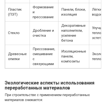
Формование
Пластик
Панели, блоки,
Лёгкий в
и
(ПЭТ)
изоляция
водонеп
прессование
Декоративные
Улучшен
Дробление и
наполнители,
Стекло
теплоиз
очистка
усиление
эстетик
бетона
Прессование,
Изоляционные
Древесные
смешивание
Экологи
панели,
опилки
с
теплоиз
композиты
связующими
Экологические аспекты использования
переработанных материалов
При строительстве с применением переработанных
материалов снижается: