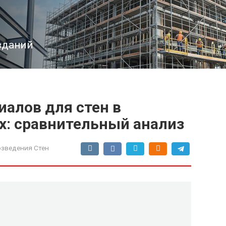
зданий
алов для стен в
х: сравнительный анализ
озведения Стен