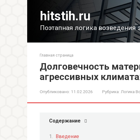
Перейти
к
hitstih.ru
контенту
Поэтапная логика возведения 
Главная страница
Долговечность матери
агрессивных климата
Опубликовано:
11.02.2026
Рубрика:
Логика В
Содержание
Введение