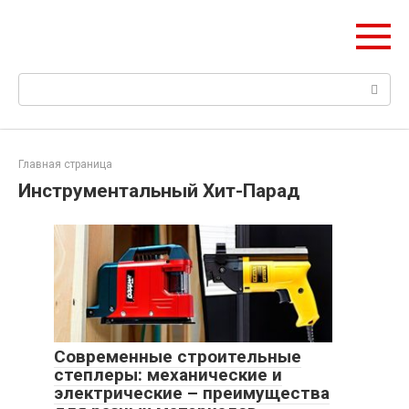
Перейти
hitstih.ru
к
Поэтапная логика возведения зданий
контенту
Поиск:
Главная страница
Инструментальный Хит-Парад
Современные строительные
степлеры: механические и
электрические – преимущества