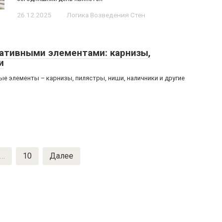
26.12.2025
Логика Возведения Стен
ративными элементами: карнизы,
и
е элементы – карнизы, пилястры, ниши, наличники и другие
…
10
Далее