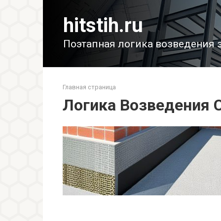
Перейти
к
hitstih.ru
контенту
Поэтапная логика возведения 
Главная страница
Логика Возведения 