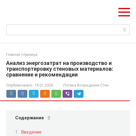
Перейти
hitstih.ru
к
Поэтапная логика возведения зданий
контенту
Поиск:
Главная страница
Анализ энергозатрат на производство и
транспортировку стеновых материалов:
сравнение и рекомендации
Опубликовано:
15.01.2026
Логика Возведения Стен
Содержание
Введение