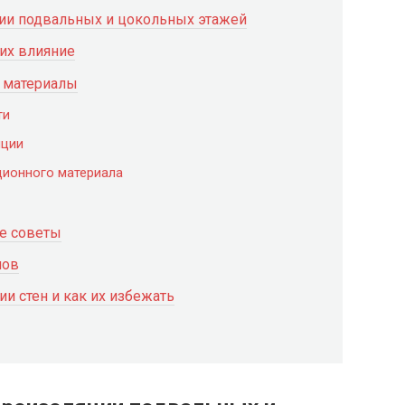
ии подвальных и цокольных этажей
их влияние
и материалы
ти
яции
ционного материала
е советы
лов
и стен и как их избежать