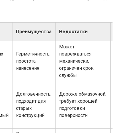
Преимущества
Недостатки
Примен
Может
Подвал
их
Герметичность,
повреждаться
помещен
простота
механически,
умерен
нанесения
ограничен срок
влажно
службы
Долговечность,
Дороже обмазочной,
подходит для
требует хорошей
Капилля
старых
подготовки
внутрен
емый
конструкций
поверхности