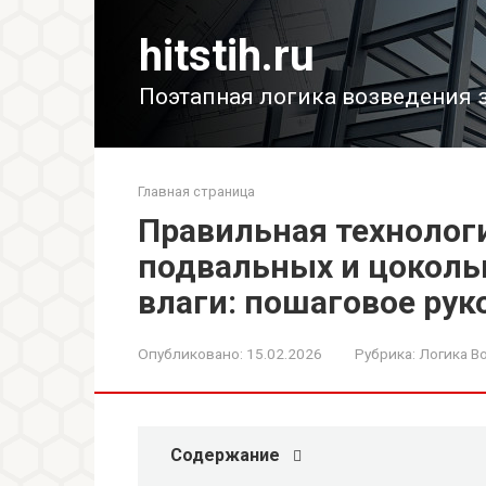
Перейти
к
hitstih.ru
контенту
Поэтапная логика возведения 
Главная страница
Правильная технолог
подвальных и цоколь
влаги: пошаговое рук
Опубликовано:
15.02.2026
Рубрика:
Логика В
Содержание