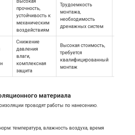
Высокая
Трудоемкость
прочность,
Защита 
монтажа,
устойчивость к
уровня 
необходимость
механическим
вод
дренажных систем
воздействиям
Снижение
Высокая стоимость,
Дополне
м
давления
требуется
основн
влаги,
квалифицированный
гидрои
ен
комплексная
монтаж
покрыт
защита
оляционного материала
оизоляции проводят работы по нанесению.
орм: температура, влажность воздуха, время