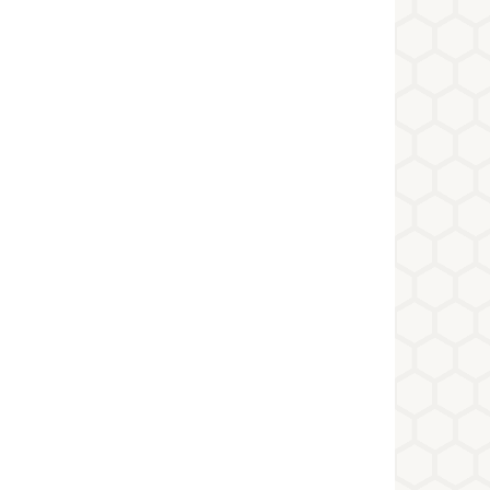
ение
ьные
ия с
ной
стью
рная влага и
няя защита