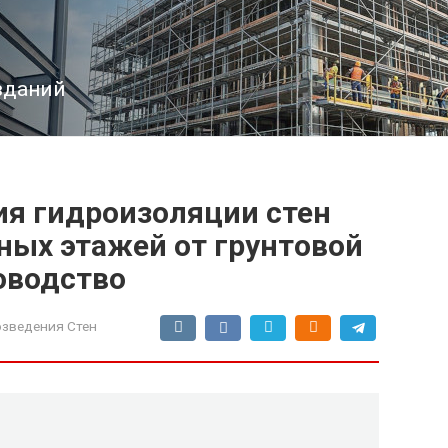
зданий
ия гидроизоляции стен
ных этажей от грунтовой
оводство
озведения Стен