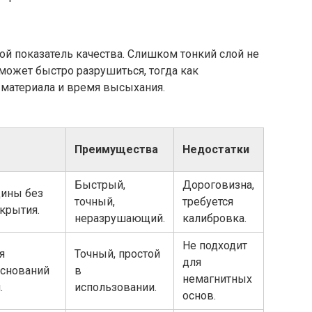
й показатель качества. Слишком тонкий слой не
может быстро разрушиться, тогда как
 материала и время высыхания.
Преимущества
Недостатки
Быстрый,
Дороговизна,
ины без
точный,
требуется
крытия.
неразрушающий.
калибровка.
Не подходит
я
Точный, простой
для
оснований
в
немагнитных
.
использовании.
основ.