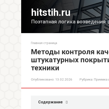
Перейти
к
hitstih.ru
контенту
Поэтапная логика возведения 
Главная страница
Методы контроля кач
штукатурных покрыти
техники
Опубликовано:
13.02.2026
Рубрика:
Приемка 
Содержание