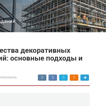
зданий
ества декоративных
й: основные подходы и
и Контроль