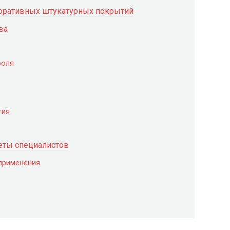
коративных штукатурных покрытий
ва
роля
тия
еты специалистов
 применения