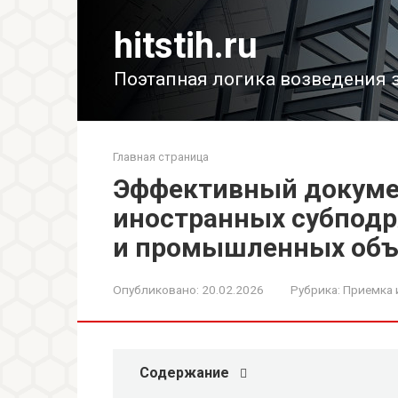
Перейти
к
hitstih.ru
контенту
Поэтапная логика возведения 
Главная страница
Эффективный докуме
иностранных субподр
и промышленных объ
Опубликовано:
20.02.2026
Рубрика:
Приемка 
Содержание