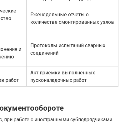
ческие
Еженедельные отчеты о
ество
количестве смонтированных узлов
Протоколы испытаний сварных
онения и
соединений
анению
Акт приемки выполненных
ов работ
пусконаладочных работ
документообороте
с, при работе с иностранными субподрядчиками