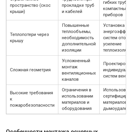
гибких труб,
пространство (скос
прокладке труб
компактных
крыши)
и кабелей
приборов
Повышенные
Установка
теплообъемы,
энергоэффек
Теплопотери через
необходимость
систем отопле
крышу
дополнительной
усиление
изоляции
теплоизоляци
Усложненный
Проектирова
монтаж
Сложная геометрия
индивидуаль
вентиляционных
систем венти
каналов
Ограничения в
Использован
Высокие требования
использовании
сертифициро
к
материалов и
материалов,
пожаробезопасности
оборудования
дымоудалени
Особенности монтажа основных