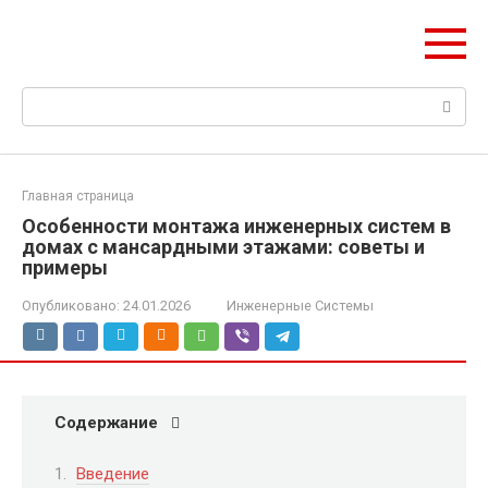
Перейти
hitstih.ru
к
Поэтапная логика возведения зданий
контенту
Поиск:
Главная страница
Особенности монтажа инженерных систем в
домах с мансардными этажами: советы и
примеры
Опубликовано:
24.01.2026
Инженерные Системы
Содержание
Введение